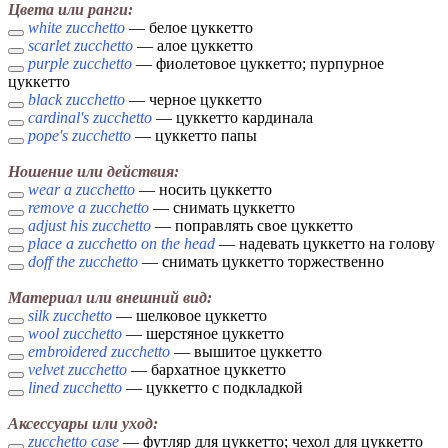
Цвета или ранги:
white zucchetto
— белое цуккетто
scarlet zucchetto
— алое цуккетто
purple zucchetto
— фиолетовое цуккетто; пурпурное
цуккетто
black zucchetto
— черное цуккетто
cardinal's zucchetto
— цуккетто кардинала
pope's zucchetto
— цуккетто папы
Ношение или действия:
wear a zucchetto
— носить цуккетто
remove a zucchetto
— снимать цуккетто
adjust his zucchetto
— поправлять свое цуккетто
place a zucchetto on the head
— надевать цуккетто на голову
doff the zucchetto
— снимать цуккетто торжественно
Материал или внешний вид:
silk zucchetto
— шелковое цуккетто
wool zucchetto
— шерстяное цуккетто
embroidered zucchetto
— вышитое цуккетто
velvet zucchetto
— бархатное цуккетто
lined zucchetto
— цуккетто с подкладкой
Аксессуары или уход:
zucchetto case
— футляр для цуккетто; чехол для цуккетто