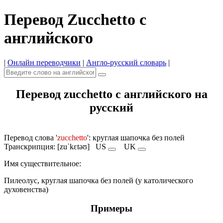
Перевод Zucchetto с
английского
|
Онлайн переводчики
|
Англо-русский словарь
|
Перевод zucchetto с английского на
русский
Перевод слова '
zucchetto
': круглая шапочка без полей
Транскрипция: [zuˈkɛtəʊ]
US
UK
Имя cуществительное:
Пилеолус, круглая шапочка без полей (у католического
духовенства)
Примеры