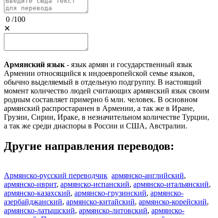
0
/
100
✕
Армянский язык
- язык армян и государственный язык
Армении относящийся к индоевропейской семье языков,
обычно выделяемый в отдельную подгруппу. В настоящий
момент количество людей считающих армянский язык своим
родным составляет примерно 6 млн. человек. В основном
армянский распростаранен в Армении, а так же в Иране,
Грузии, Сирии, Ираке, в незначительном количестве Турции,
а так же среди диаспоры в России и США, Австралии.
Другие направления переводов:
Армянско-русский переводчик
армянско-английский
,
армянско-иврит
,
армянско-испанский
,
армянско-итальянский
,
армянско-казахский
,
армянско-грузинский
,
армянско-
азербайджанский
,
армянско-китайский
,
армянско-корейский
,
армянско-латышский
,
армянско-литовский
,
армянско-