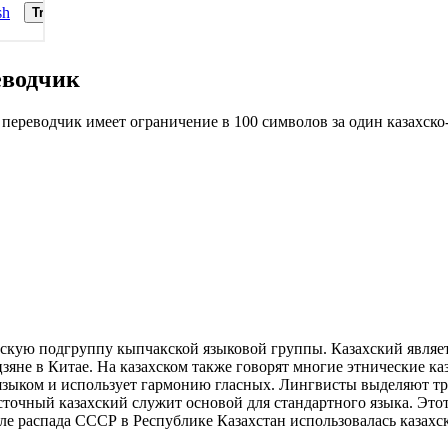
еводчик
переводчик имеет ограничение в 100 символов за один казахско
йскую подгруппу кыпчакской языковой группы. Казахский являе
яне в Китае. На казахском также говорят многие этнические к
 языком и использует гармонию гласных. Лингвисты выделяют т
сточный казахский служит основой для стандартного языка. Это
е распада СССР в Республике Казахстан использовалась казахск