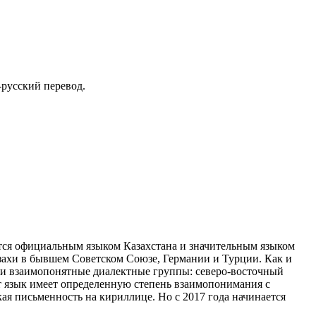
-русский перевод.
тся официальным языком Казахстана и значительным языком
азахи в бывшем Советском Союзе, Германии и Турции. Как и
ри взаимопонятные диалектные группы: северо-восточный
т язык имеет определенную степень взаимопонимания с
ая письменность на кириллице. Но с 2017 года начинается