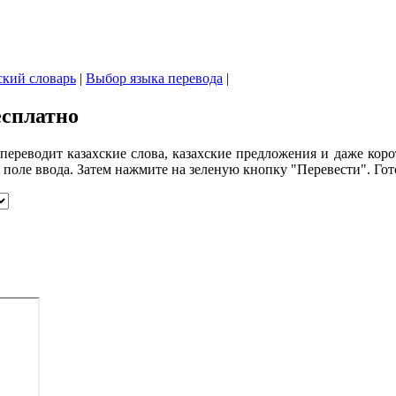
ский словарь
|
Выбор языка перевода
|
есплатно
ереводит казахские слова, казахские предложения и даже корот
е поле ввода. Затем нажмите на зеленую кнопку "Перевести". Го