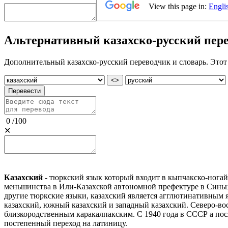
Альтернативный казахско-русский пер
Дополнительный казахско-русский переводчик и словарь. Этот 
<>
Перевести
0
/
100
✕
Казахский
- тюркский язык который входит в кыпчакско-нога
меньшинства в Или-Казахской автономной префектуре в Синьцз
другие тюркские языки, казахский является агглютинативным
казахский, южный казахский и западный казахский. Северо-во
близкородственным каракалпакским. С 1940 года в СССР а посл
постепенный переход на латиницу.