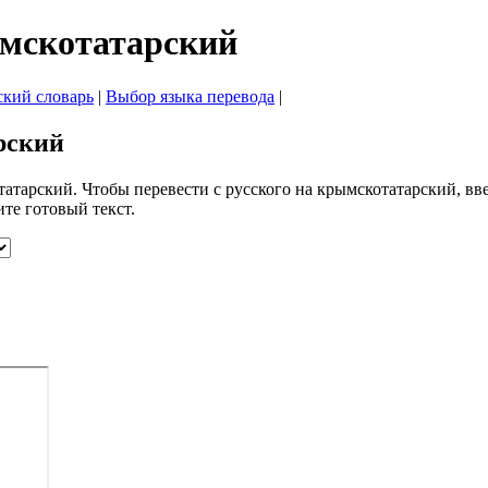
ымскотатарский
ский словарь
|
Выбор языка перевода
|
рский
атарский. Чтобы перевести с русского на крымскотатарский, вве
те готовый текст.