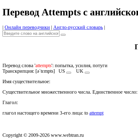
Перевод Attempts с английско
|
Онлайн переводчики
|
Англо-русский словарь
|
Перевод слова '
attempts
': попытка, усилия, потуги
Транскрипция: [əˈtɛmpts]
US
UK
Имя cуществительное:
Существительное множественного числа. Единственное число
Глагол:
глагол настощего времени 3-его лица: to
attempt
Copyright © 2009-2026 www.webtran.ru