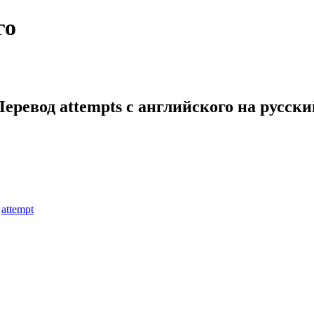
го
Перевод attempts с английского на русски
:
attempt