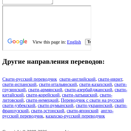
Другие направления переводов:
Свати-русский переводчик
свати-английский
,
свати-иврит
,
свати-испанский
,
свати-итальянский
,
свати-казахский
,
свати-
грузинский
,
свати-армянский
,
свати-азербайджанский
,
свати-
китайский
,
свати-корейский
,
свати-латышский
,
свати-
литовский
,
свати-немецкий
,
Переводчик с свати на русский
свати-узбекский
,
свати-румынский
,
свати-украинский
,
свати-
французский
,
свати-эстонский
,
свати-японский
англо-
русский переводчик
,
казахско-русский переводчик