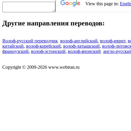
Другие направления переводов:
Волоф-русский переводчик
волоф-английский
,
волоф-иврит
,
в
китайский
,
волоф-корейский
,
волоф-латышский
,
волоф-литовс
французский
,
волоф-эстонский
,
волоф-японский
англо-русски
Copyright © 2009-2026 www.webtran.ru