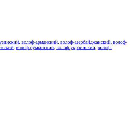
узинский
,
волоф-армянский
,
волоф-азербайджанский
,
волоф-
екский
,
волоф-румынский
,
волоф-украинский
,
волоф-