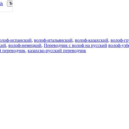
олоф-испанский
,
волоф-итальянский
,
волоф-казахский
,
волоф-гр
кий
,
волоф-немецкий
,
Переводчик с волоф на русский
волоф-узб
й переводчик
,
казахско-русский переводчик