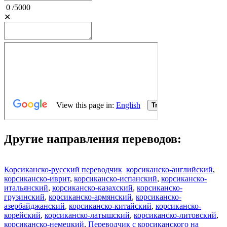
0
/
5000
✕
Другие направления переводов:
Корсиканско-русский переводчик
корсиканско-английский
,
корсиканско-иврит
,
корсиканско-испанский
,
корсиканско-
итальянский
,
корсиканско-казахский
,
корсиканско-
грузинский
,
корсиканско-армянский
,
корсиканско-
азербайджанский
,
корсиканско-китайский
,
корсиканско-
корейский
,
корсиканско-латышский
,
корсиканско-литовский
,
корсиканско-немецкий
,
Переводчик с корсиканского на