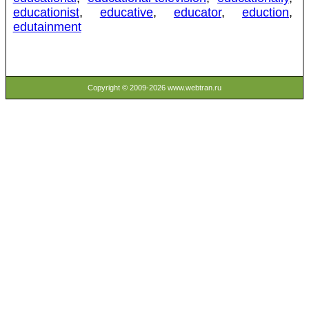
educationist
,
educative
,
educator
,
eduction
,
edutainment
Copyright © 2009-2026 www.webtran.ru